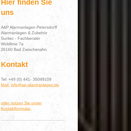
Hier finden Sie
uns
A&P Alarmanlagen Petersdorff
Alarmanlagen & Zubehör
Suritec - Fachberater
Woldlinie 7a
26160 Bad Zwischenahn
Kontakt
Tel: +49 (0) 441- 35049109
Mail:
info@ap-alarmanlagen.de
oder nutzen Sie unser
Kontaktformular.