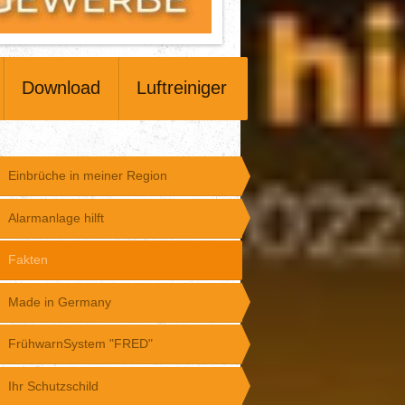
Download
Luftreiniger
Einbrüche in meiner Region
Alarmanlage hilft
Fakten
Made in Germany
FrühwarnSystem "FRED"
Ihr Schutzschild