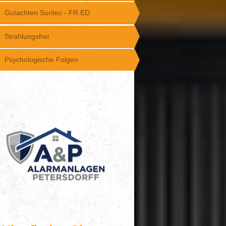
Gutachten Suritec - FR.ED
Strahlungsfrei
Psychologische Folgen